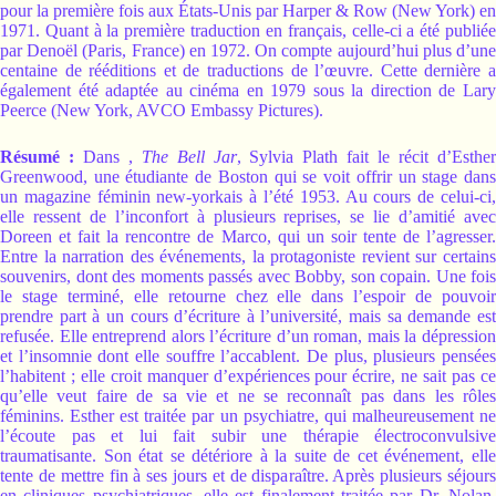
pour la première fois aux États-Unis par Harper & Row (New York) en
1971. Quant à la première traduction en français, celle-ci a été publiée
par Denoël (Paris, France) en 1972. On compte aujourd’hui plus d’une
centaine de rééditions et de traductions de l’œuvre. Cette dernière a
également été adaptée au cinéma en 1979 sous la direction de Lary
Peerce (New York, AVCO Embassy Pictures).
Résumé :
Dans ,
The Bell Jar
, Sylvia Plath fait le récit d’Esthe
Greenwood, une étudiante de Boston qui se voit offrir un stage dans
un magazine féminin new-yorkais à l’été 1953. Au cours de celui-ci,
elle ressent de l’inconfort à plusieurs reprises, se lie d’amitié avec
Doreen et fait la rencontre de Marco, qui un soir tente de l’agresser.
Entre la narration des événements, la protagoniste revient sur certains
souvenirs, dont des moments passés avec Bobby, son copain. Une fois
le stage terminé, elle retourne chez elle dans l’espoir de pouvoir
prendre part à un cours d’écriture à l’université, mais sa demande est
refusée. Elle entreprend alors l’écriture d’un roman, mais la dépression
et l’insomnie dont elle souffre l’accablent. De plus, plusieurs pensées
l’habitent ; elle croit manquer d’expériences pour écrire, ne sait pas ce
qu’elle veut faire de sa vie et ne se reconnaît pas dans les rôles
féminins. Esther est traitée par un psychiatre, qui malheureusement ne
l’écoute pas et lui fait subir une thérapie électroconvulsive
traumatisante. Son état se détériore à la suite de cet événement, elle
tente de mettre fin à ses jours et de disparaître. Après plusieurs séjours
en cliniques psychiatriques, elle est finalement traitée par Dr. Nolan,