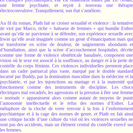
une femme psychiatre, et reçoit à nouveau une thérapie
électroconvulsive. Tranquillement, son état s’améliore.
Au fil du roman, Plath fait se croiser sexualité et violence : la tentative
de viol par Marco, riche « haïsseur de femmes » qui humilie Esther
avant qu’elle ne parvienne à se défendre, son expérience sexuelle avec
Irwin qu’elle avait imaginée comme un geste d’émancipation mais qui
se transforme en scène de douleur, de saignements abondants et
d’humiliation, ainsi que la scène d’accouchement hospitalier, décrite
comme une forme de violence obstétricale banalisée, composent une
vision où le sexe est associé à la souffrance, au danger et à la perte de
contrôle du corps féminin. Ces violences individuelles prennent place
dans un cadre patriarcal plus vaste, marqué par le double standard
incarné par Buddy, par la domination masculine dans la médecine et la
psychiatrie, et par les injonctions au mariage et à la maternité qui
fonctionnent comme des instruments de discipline. Les chocs
électriques mal encadrés, les agressions et la pression à être une femme
« normale » apparaissent alors comme autant de moyens de punir
l’autonomie intellectuelle et le refus des normes d’Esther. La
métaphore de la cloche de verre renvoie à la fois à l’enfermement
psychiatrique et à la cage des normes de genre, et Plath en fait ainsi
une critique lucide d’une culture du viol où les violences sexuelles ne
sont pas des accidents, mais un élément central du contrôle exercé sur
les femmes.