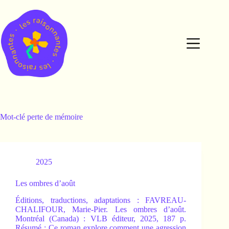
Passer
au
contenu
Mot-clé
perte de mémoire
2025
Les ombres d’août
Éditions, traductions, adaptations : FAVREAU-
CHALIFOUR, Marie-Pier. Les ombres d’août.
Montréal (Canada) : VLB éditeur, 2025, 187 p.
Résumé : Ce roman explore comment une agression