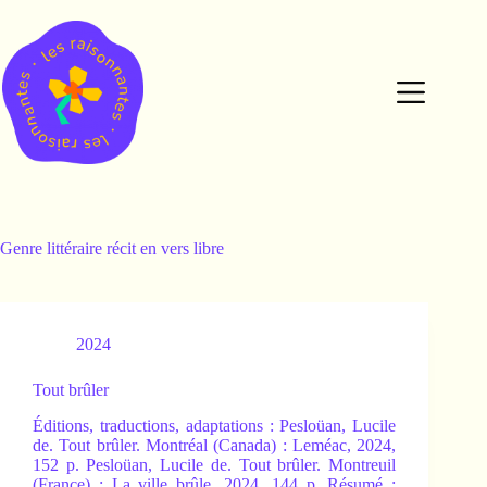
Passer
au
contenu
Genre littéraire
récit en vers libre
2024
Tout brûler
Éditions, traductions, adaptations : Pesloüan, Lucile
de. Tout brûler. Montréal (Canada) : Leméac, 2024,
152 p. Pesloüan, Lucile de. Tout brûler. Montreuil
(France) : La ville brûle, 2024, 144 p. Résumé :